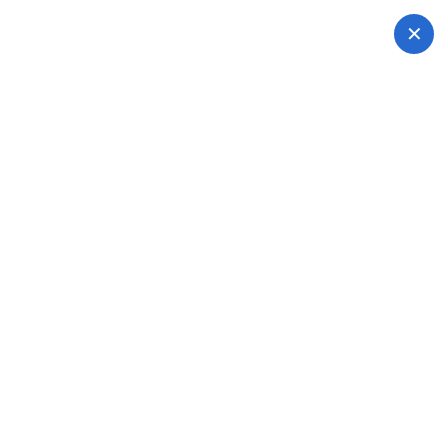
✕
网
小说更新
联系我们
登录平台
异明显
澳门威尼斯人官网
专业 · 信赖 · 安全
立即注册